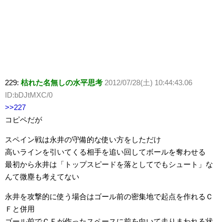
229:
枯れた名無しの水平思考
2012/07/28(土) 10:44:43.06
ID:bDJtMXC/0
>>227
コピペだが
スペイン戦は永井の守備的な使い方をしただけ
高いラインを引いてくる相手を追い回してボールを奪わせる
最初から永井は「トップスピードを落としてでもシュート」な
んて微塵も考えてない
永井を攻撃的に使う場合はゴール前の密集地で起点を作れるＣ
Ｆと併用
ゴール前でＣＦが作ったスペースに前を向いて走りまわれる状